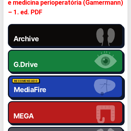
e medicina perioperatória (Gamermann)
– 1. ed. PDF
Archive
G.Drive
RECOMENDADO
MediaFire
MEGA