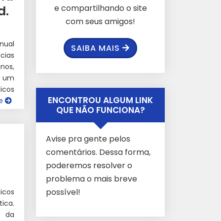
d.
e compartilhando o site
com seus amigos!
nual
SAIBA MAIS
cias
nos,
i um
icos
ENCONTROU ALGUM LINK
ue
QUE NÃO FUNCIONA?
Avise pra gente pelos
comentários. Dessa forma,
poderemos resolver o
problema o mais breve
possível!
icos
ica.
s da