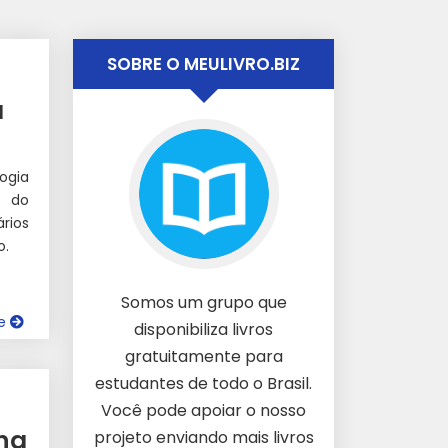
SOBRE O MEULIVRO.BIZ
a
ogia
s do
rios
o.
Somos um grupo que
ue
disponibiliza livros
gratuitamente para
estudantes de todo o Brasil.
Você pode apoiar o nosso
ina
projeto enviando mais livros