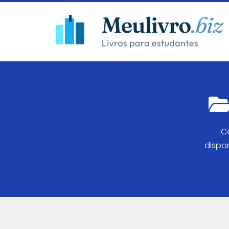
Ca
dispon