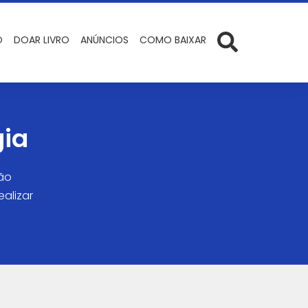
O
DOAR LIVRO
ANÚNCIOS
COMO BAIXAR
gia
são
alizar