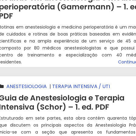
perioperatória (Gamermann) – 1. e
PDF
Rotinas em anestesiologia e medicina perioperatória é um ma
de cuidados e rotinas de boas práticas baseadas em evidên
científicas e na ampla experiência de um serviço de 45 a
composto por 80 médicos anestesiologistas e que possu
centro de treinamento e especialização com 40 méd
residentes.
Contin
ANESTESIOLOGIA
|
TERAPIA INTENSIVA / UTI
Guia de Anestesiologia e Terapia
Intensiva (Schor) – 1. ed. PDF
Estruturado em sete partes, esta obra contém quarenta tóp
que discutem os principais aspectos da Anestesiologia Prát
Inicia-se com a seção que apresenta os fundamento