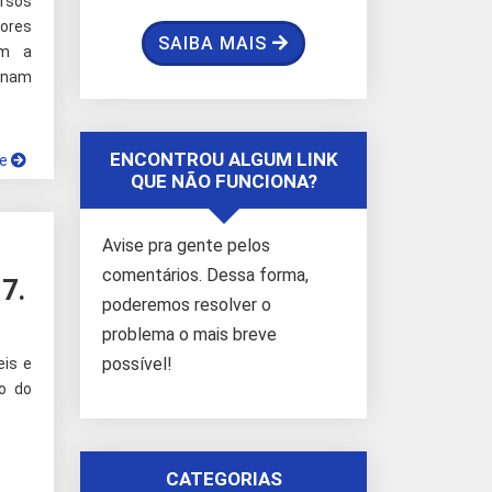
ursos
ores
SAIBA MAIS
em a
rnam
ENCONTROU ALGUM LINK
ue
QUE NÃO FUNCIONA?
Avise pra gente pelos
comentários. Dessa forma,
 7.
poderemos resolver o
problema o mais breve
possível!
eis e
to do
CATEGORIAS