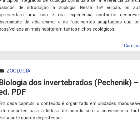
Princípios Integrados de Zoologia continua a ser a referência para c
básicos de introdução à zoologia. Nesta 16ª edição, os aut
apresentam uma rica e real experiência conforme descrev
diversidade da vida animal e as fascinantes adaptações que to
possível aos animais habitarem tantos nichos ecológicos.
Contin
ZOOLOGIA
Biologia dos invertebrados (Pechenik) –
ed. PDF
Em cada capítulo, o conteúdo é organizado em unidades manuseáv
interessantes para a leitura, de acordo com a conveniência tan
estudante quanto do professor