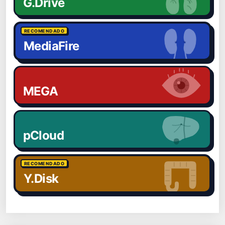
G.Drive
RECOMENDADO
MediaFire
MEGA
pCloud
RECOMENDADO
Y.Disk