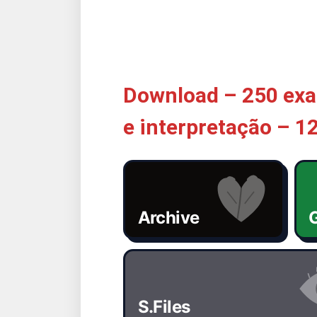
Download – 250 exam
e interpretação – 12
Archive
G
S.Files