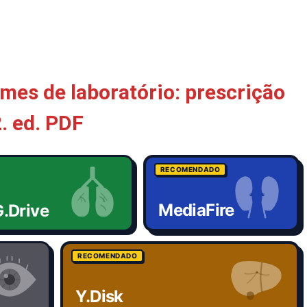
es de laboratório: prescrição
. ed. PDF
RECOMENDADO
MediaFire
.Drive
RECOMENDADO
Y.Disk