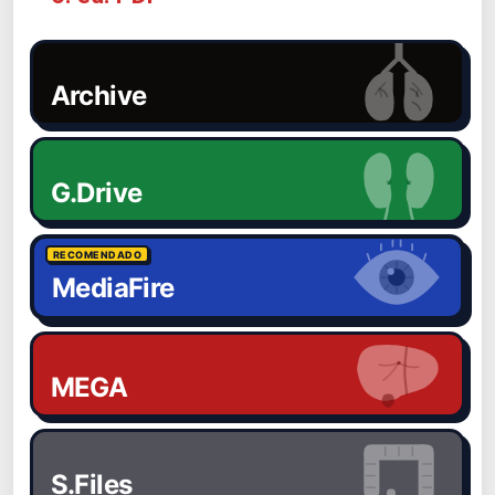
Archive
G.Drive
RECOMENDADO
MediaFire
MEGA
S.Files