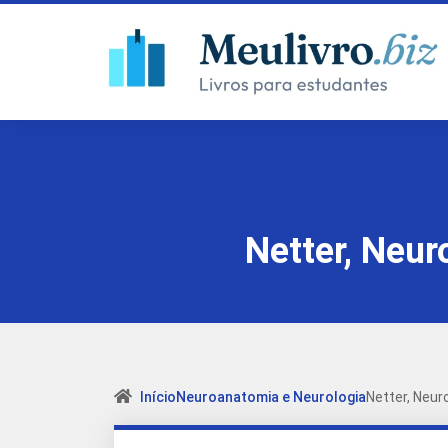
Netter, Neur
Início
Neuroanatomia e Neurologia
Netter, Neur