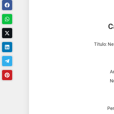
C
Título: N
A
N
Per