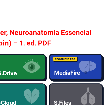
er, Neuroanatomia Essencial
in) – 1. ed. PDF
RECOMENDADO
MediaFire
.Drive
pCloud
S.Files