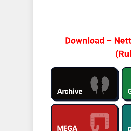
Download – Nett
(Rub
Archive
G
MEGA