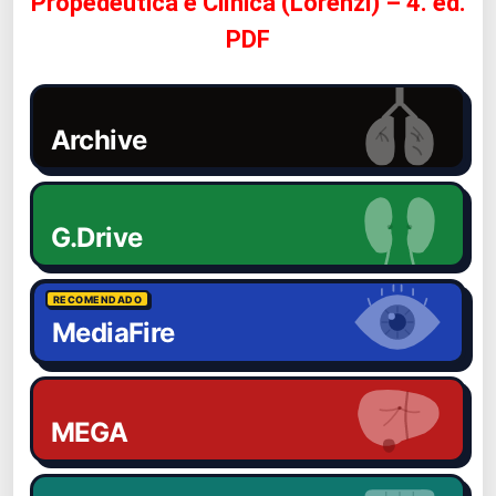
Propedêutica e Clínica (Lorenzi) – 4. ed.
PDF
Archive
G.Drive
RECOMENDADO
MediaFire
MEGA