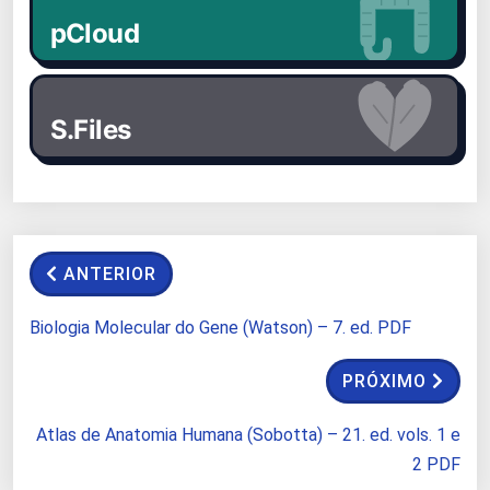
pCloud
S.Files
ANTERIOR
Biologia Molecular do Gene (Watson) – 7. ed. PDF
PRÓXIMO
Atlas de Anatomia Humana (Sobotta) – 21. ed. vols. 1 e
2 PDF