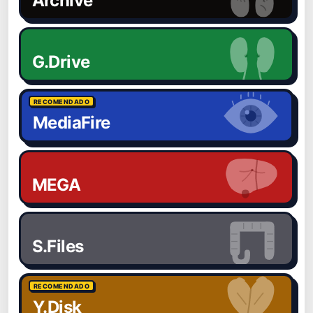
Archive
G.Drive
RECOMENDADO
MediaFire
MEGA
S.Files
RECOMENDADO
Y.Disk