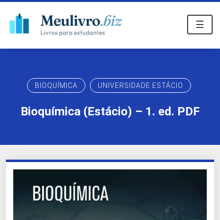
☰
BIOQUÍMICA
UNIVERSIDADE ESTÁCIO
Bioquímica (Estácio) – 1. ed. PDF