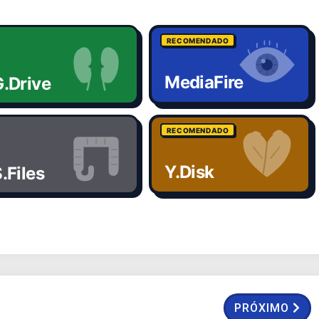
RECOMENDADO
MediaFire
.Drive
RECOMENDADO
Y.Disk
.Files
PRÓXIMO