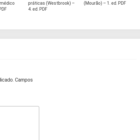
 médico
práticas (Westbrook) –
(Mourão) – 1. ed. PDF
 PDF
4. ed. PDF
licado.
Campos