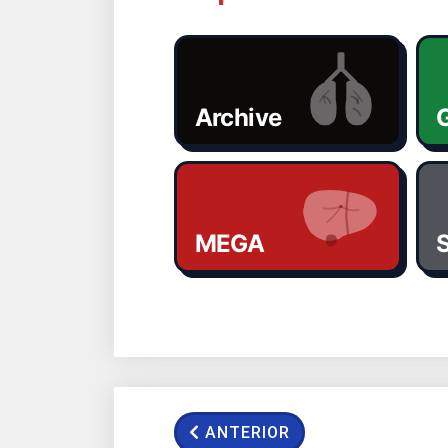
Archive
G
MEGA
S
ANTERIOR