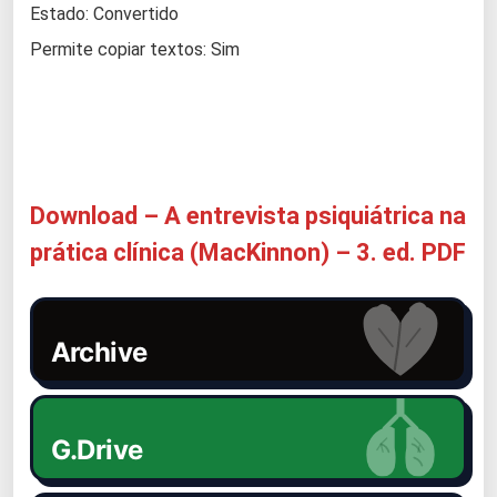
Estado: Convertido
Permite copiar textos: Sim
Download – A entrevista psiquiátrica na
prática clínica (MacKinnon) – 3. ed. PDF
Archive
G.Drive