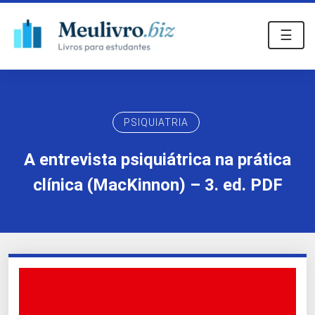
☰
PSIQUIATRIA
A entrevista psiquiátrica na prática
clínica (MacKinnon) – 3. ed. PDF