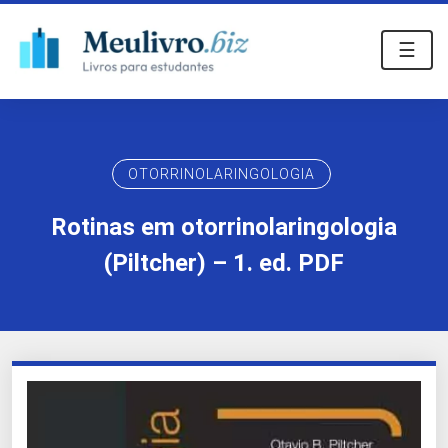
☰
OTORRINOLARINGOLOGIA
Rotinas em otorrinolaringologia
(Piltcher) – 1. ed. PDF