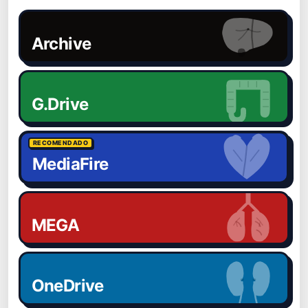
Archive
G.Drive
RECOMENDADO
MediaFire
MEGA
OneDrive