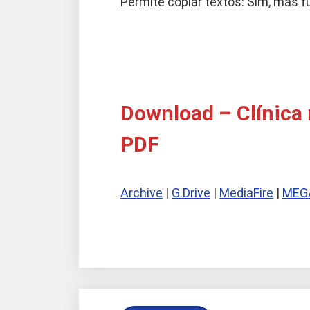
Permite copiar textos: Sim, mas 
Download – Clínica 
PDF
Archive
|
G.Drive
|
MediaFire
|
MEG