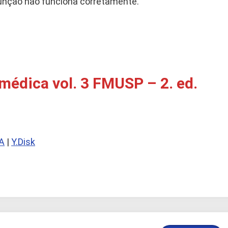
função não funciona corretamente.
médica vol. 3 FMUSP – 2. ed.
A
|
Y.Disk