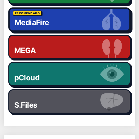
RECOMENDADO
MediaFire
MEGA
pCloud
S.Files