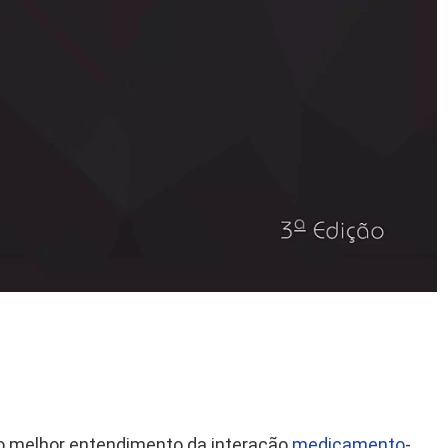
a o melhor entendimento da interação
medicamento
-