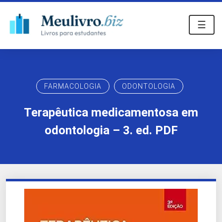
☰
FARMACOLOGIA
ODONTOLOGIA
Terapêutica medicamentosa em
odontologia – 3. ed. PDF