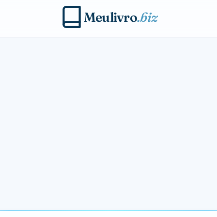
Meulivro
.biz