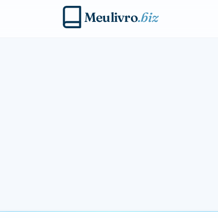
Meulivro
.biz